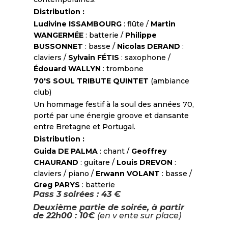
Distribution :
Ludivine ISSAMBOURG
: flûte /
Martin
WANGERMÉE
: batterie /
Philippe
BUSSONNET
: basse /
Nicolas DERAND
:
claviers /
Sylvain FÉTIS
: saxophone /
Édouard WALLYN
: trombone
70'S SOUL TRIBUTE QUINTET
(ambiance
club)
Un hommage festif à la soul des années 70,
porté par une énergie groove et dansante
entre Bretagne et Portugal.
Distribution :
Guida DE PALMA
: chant /
Geoffrey
CHAURAND
: guitare /
Louis DREVON
:
claviers / piano /
Erwann VOLANT
: basse /
Greg PARYS
: batterie
Pass 3 soirées : 43 €
Deuxième partie de soirée, à partir
de 22h00 : 10€
(en v ente sur place)