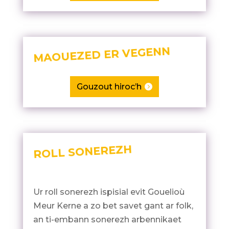
MAOUEZED ER VEGENN
Gouzout hiroc’h
ROLL SONEREZH
Ur roll sonerezh ispisial evit Gouelioù
Meur Kerne a zo bet savet gant ar folk,
an ti-embann sonerezh arbennikaet