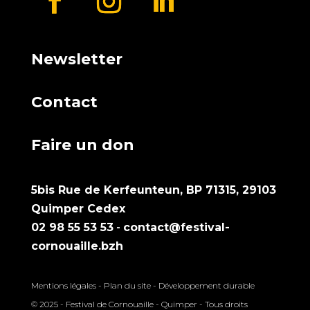
Newsletter
Contact
Faire un don
5bis Rue de Kerfeunteun, BP 71315, 29103
Quimper Cedex
02 98 55 53 53
-
contact@festival-
cornouaille.bzh
Mentions légales
-
Plan du site
-
Développement durable
© 2025 - Festival de Cornouaille - Quimper - Tous droits