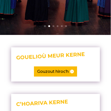
GOUELIOÙ MEUR KERNE
Gouzout hiroc’h
C’HOARIVA KERNE