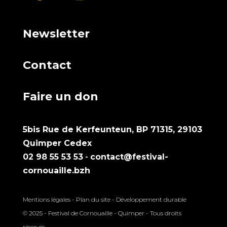
Newsletter
Contact
Faire un don
5bis Rue de Kerfeunteun, BP 71315, 29103
Quimper Cedex
02 98 55 53 53
-
contact@festival-
cornouaille.bzh
Mentions légales
-
Plan du site
-
Développement durable
© 2025 - Festival de Cornouaille - Quimper - Tous droits
réservés.