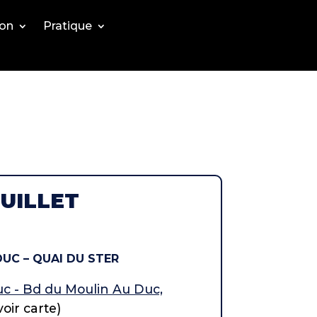
ion
Pratique
JUILLET
DUC – QUAI DU STER
uc - Bd du Moulin Au Duc,
voir carte)